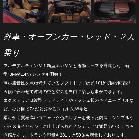
外車・オープンカー・レッド・２人
乗り
フルモデルチェンジ！新型エンジンと電動ルーフを搭載した、新
型“BMW Z4”がレンタル開始！！！
高い遮音性を兼ね備えているソフトトップは‘約10秒’で開閉可能！
天候に合わせて沖縄の空と空気を自由に楽しむ事ができます。
エクステリアは縦型ヘッドライトやメッシュ状のキドニーグリルな
ど、ひと目でZ4だと分かるフォルムが特徴。
柔らかく質感高いコニャック色のレザーを使った内装、シンプルな
がらスタイリッシュに仕上げられたインテリアは満足のいくくつろ
ぎ感があり、トランク容量も281Ｌと50％も増量しております。