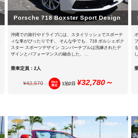
Porsche 718 Boxster Sport Design
沖縄での旅行やドライブには、スタイリッシュでスポーテ
ン
ィな車がぴったりです。 そんな中でも、718 ポルシェボク
スター スポーツデザイン コンバーチブルは洗練されたデ
ザインとパフォーマンスの融合した、…
乗車定員：2人
¥32,780～
¥42,570
→
Web
1泊2日
限定