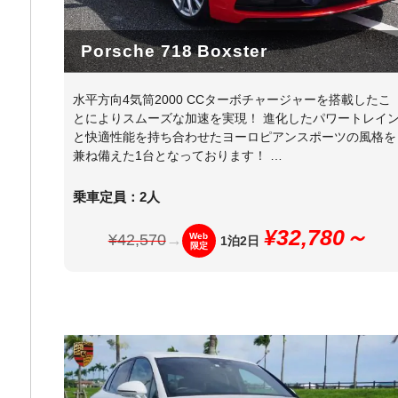
Porsche 718 Boxster
水平方向4気筒2000 CCターボチャージャーを搭載したこ
とによりスムーズな加速を実現！ 進化したパワートレイ
と快適性能を持ち合わせたヨーロピアンスポーツの風格を
兼ね備えた1台となっております！ …
乗車定員：2人
¥32,780～
¥42,570
→
Web
1泊2日
限定