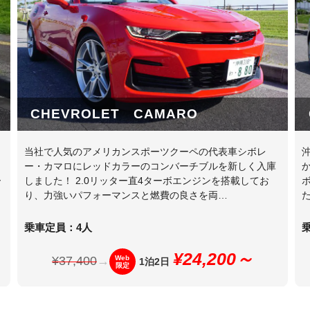
CHEVROLET CAMARO
当社で人気のアメリカンスポーツクーペの代表車シボレ
ー・カマロにレッドカラーのコンバーチブルを新しく入庫
ー
しました！ 2.0リッター直4ターボエンジンを搭載してお
り、力強いパフォーマンスと燃費の良さを両…
乗車定員：4人
¥24,200～
¥37,400
→
Web
1泊2日
限定