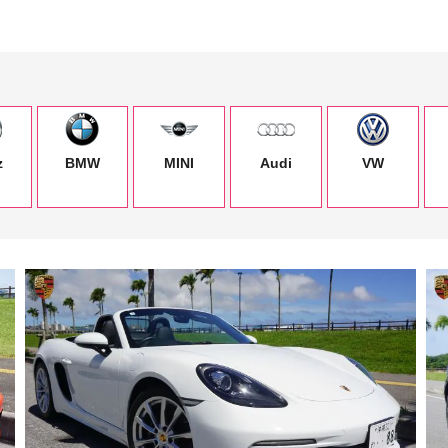
z
BMW
MINI
Audi
VW