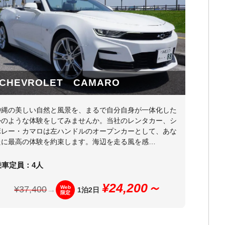
CHEVROLET CAMARO
沖縄の美しい自然と風景を、まるで自分自身が一体化した
かのような体験をしてみませんか。当社のレンタカー、シ
ボレー・カマロは左ハンドルのオープンカーとして、あな
たに最高の体験を約束します。海辺を走る風を感…
乗車定員：4人
¥24,200～
¥37,400
→
Web
1泊2日
限定