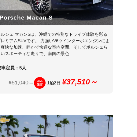
Porsche Macan S
ポルシェ マカンSは、沖縄での特別なドライブ体験を彩る
プレミアムSUVです。 力強いV6ツインターボエンジンによ
る爽快な加速、静かで快適な室内空間、そしてポルシェら
しいスポーティな走りで、南国の景色…
乗車定員：5人
¥37,510～
¥51,040
→
Web
1泊2日
限定