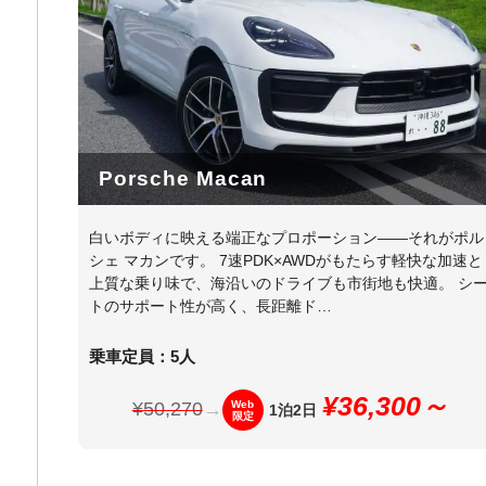
Porsche Macan
白いボディに映える端正なプロポーション――それがポル
シェ マカンです。 7速PDK×AWDがもたらす軽快な加速と
上質な乗り味で、海沿いのドライブも市街地も快適。 シ
トのサポート性が高く、長距離ド…
乗車定員：5人
¥36,300～
¥50,270
→
Web
1泊2日
限定