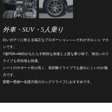
外車・SUV・5人乗り
白いボディに映える端正なプロポーション――それがポルシェ マカ
ンです。
7速PDK×AWDがもたらす軽快な加速と上質な乗り味で、海沿いのド
ライブも市街地も快適。
シートのサポート性が高く、長距離ドライブでも疲れにくいのが魅
力です。
那覇〜恩納〜名護方面のロングドライブにおすすめです。