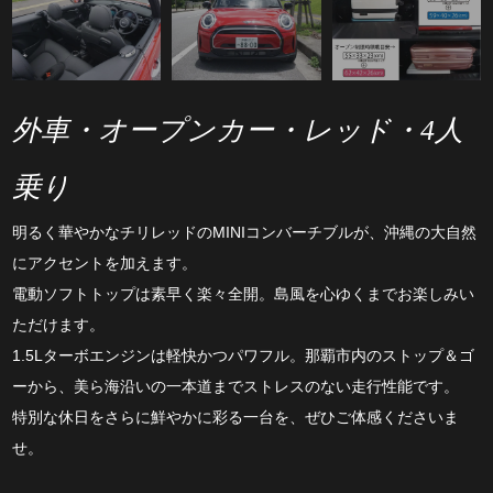
外車・オープンカー・レッド・4人
乗り
明るく華やかなチリレッドのMINIコンバーチブルが、沖縄の大自然
にアクセントを加えます。
電動ソフトトップは素早く楽々全開。島風を心ゆくまでお楽しみい
ただけます。
1.5Lターボエンジンは軽快かつパワフル。那覇市内のストップ＆ゴ
ーから、美ら海沿いの一本道までストレスのない走行性能です。
特別な休日をさらに鮮やかに彩る一台を、ぜひご体感くださいま
せ。