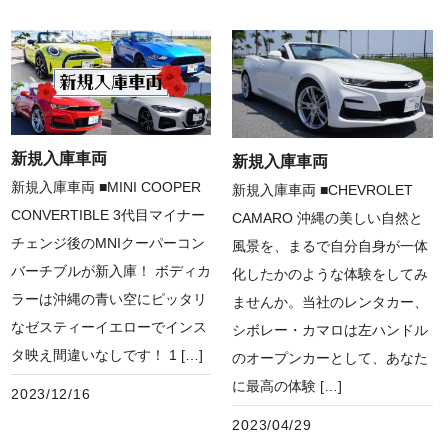
新規入庫車両
新規入庫車両
新規入庫車両 ■MINI COOPER
新規入庫車両 ■CHEVROLET
CONVERTIBLE 3代目マイナー
CAMARO 沖縄の美しい自然と
チェンジ後のMNIクーパーコン
風景を、まるで自分自身が一体
バーチブルが新入庫！ ボディカ
化したかのような体験をしてみ
ラーは沖縄の青い空にピッタリ
ませんか。当社のレンタカー、
なゼスティーイエローでインス
シボレー・カマロは左ハンドル
タ映え間違いなしです！ 1 […]
のオープンカーとして、あなた
に最高の体験 […]
2023/12/16
2023/04/29