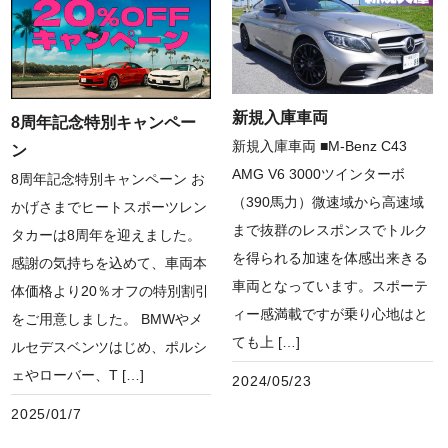
新規入庫車両
8周年記念特別キャンペー
新規入庫車両 ■M-Benz C43
ン
AMG V6 3000ツインターボ
8周年記念特別キャンペーン お
（390馬力）微速域から高速域
かげさまでヒートスポーツレン
まで抜群のレスポンスでトルク
タカーは8周年を迎えました。
を得られる加速を体感出来きる
感謝の気持ちを込めて、車両本
車両となっています。スポーテ
体価格より20％オフの特別割引
ィー感満載ですが乗り心地はと
をご用意しました。 BMWやメ
ても上 […]
ルセデスベンツはじめ、ポルシ
ェやローバー、T […]
2024/05/23
2025/01/7