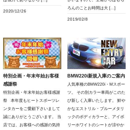
ろんのことお時間は大 […]
2020/12/26
2019/02/8
BMW220i新規入庫のご案内
特別企画・年末年始お客様
感謝祭
人気車種のBMW220i・Mスポー
ツ。 その別カラー車両がこのた
特別企画・年末年始お客様感謝
び新しく入庫いたします。 鮮や
祭 本年度もヒートスポーツレ
かなエストリル・ブルーメタリ
ンタカーをご愛顧下さいまして
ックのボディカラーと、アイボ
誠にありがとうございます。 当
リーホワイトのシートが涼やか
店では、お客様への感謝の気持