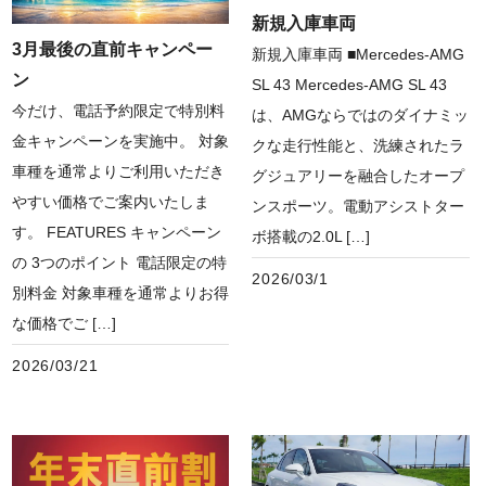
新規入庫車両
3月最後の直前キャンペー
新規入庫車両 ■Mercedes-AMG
ン
SL 43 Mercedes-AMG SL 43
今だけ、電話予約限定で特別料
は、AMGならではのダイナミッ
金キャンペーンを実施中。 対象
クな走行性能と、洗練されたラ
車種を通常よりご利用いただき
グジュアリーを融合したオープ
やすい価格でご案内いたしま
ンスポーツ。電動アシストター
す。 FEATURES キャンペーン
ボ搭載の2.0L […]
の 3つのポイント 電話限定の特
2026/03/1
別料金 対象車種を通常よりお得
な価格でご […]
2026/03/21