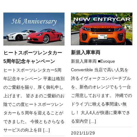
新規入庫車両
ヒートスポーツレンタカー
5周年記念キャンペーン
新規入庫車両 ■Evoque
Convertible 当店で高い人気を
ヒートスポーツレンタカー5周
誇るイヴォークコンバーチブル
年記念キャンペーン 平素は格別
を、新色のオレンジでもう一台
のご愛顧を賜り、厚く御礼申し
ご用意しております。 沖縄での
上げます。 皆さまのご愛顧のお
ドライブに映える事間違い無
陰でこの度ヒートスポーツレン
し！ 大人4人が快適に乗車でき
タカーも５周年を迎えることが
る室内空 […]
できました。 今後ともさらなる
サービスの向上を目 […]
2021/11/29