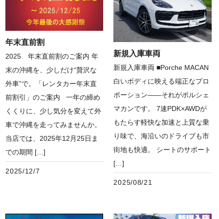
年末直前割
新規入庫車両
2025 年末直前割のご案内 年
新規入庫車両 ■Porche MACAN
末の沖縄を、少しだけ“贅沢な
白いボディに映える端正なプロ
外車”で。「レンタカー年末直
ポーション――それがポルシェ
前割引」のご案内 一年の締め
マカンです。 7速PDK×AWDが
くくりに、少し気分を変えて外
もたらす軽快な加速と上質な乗
車で沖縄を走ってみませんか。
り味で、海沿いのドライブも市
当店では、2025年12月25日ま
街地も快適。 シートのサポート
での期間 […]
[…]
2025/12/7
2025/08/21