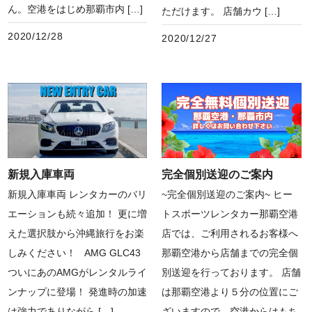
ん。空港をはじめ那覇市内 […]
ただけます。 店舗カウ […]
2020/12/28
2020/12/27
新規入庫車両
完全個別送迎のご案内
新規入庫車両 レンタカーのバリ
~完全個別送迎のご案内~ ヒー
エーションも続々追加！ 更に増
トスポーツレンタカー那覇空港
えた選択肢から沖縄旅行をお楽
店では、ご利用されるお客様へ
しみください！ AMG GLC43
那覇空港から店舗までの完全個
ついにあのAMGがレンタルライ
別送迎を行っております。 店舗
ンナップに登場！ 発進時の加速
は那覇空港より５分の位置にご
は強力でありながら […]
ざいますので、空港からはもち