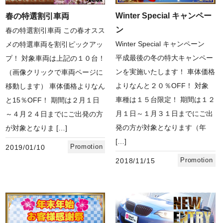
Winter Special キャンペー
春の特選割引車両
ン
春の特選割引車両 この春オスス
Winter Special キャンペーン
メの特選車両を割引ピックアッ
平成最後の冬の特大キャンペー
プ！ 対象車両は上記の１０台！
ンを実施いたします！ 車体価格
（画像クリックで車両ページに
よりなんと２０％OFF！ 対象
移動します） 車体価格よりなん
車種は１５台限定！ 期間は１２
と15％OFF！ 期間は２月１日
月１日～１月３１日までにご出
～４月２４日までにご出発の方
発の方が対象となります（年
が対象となりま […]
[…]
Promotion
2019/01/10
Promotion
2018/11/15