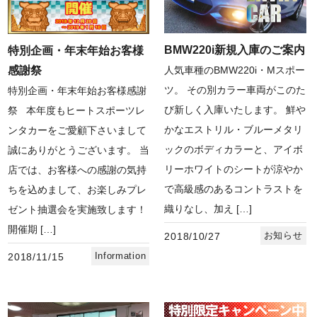
BMW220i新規入庫のご案内
特別企画・年末年始お客様
感謝祭
人気車種のBMW220i・Mスポー
ツ。 その別カラー車両がこのた
特別企画・年末年始お客様感謝
び新しく入庫いたします。 鮮や
祭 本年度もヒートスポーツレ
かなエストリル・ブルーメタリ
ンタカーをご愛顧下さいまして
ックのボディカラーと、アイボ
誠にありがとうございます。 当
リーホワイトのシートが涼やか
店では、お客様への感謝の気持
で高級感のあるコントラストを
ちを込めまして、お楽しみプレ
織りなし、加え […]
ゼント抽選会を実施致します！
開催期 […]
お知らせ
2018/10/27
Information
2018/11/15