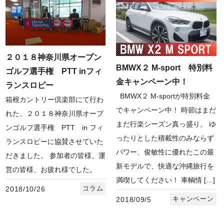
２０１８神奈川県オープン
BMWX２ M-sport 特別料
ゴルフ選手権 PTT inフィ
金キャンペーン中！
ランスロピー
BMWX２ M-sportが特別料金
箱根カントリー倶楽部にて行わ
でキャンペーン中！ 時節はまだ
れた、２０１８神奈川県オープ
まだ行楽シーズン真っ盛り。 ゆ
ンゴルフ選手権 PTT in フィ
ったりとした積載性のみならず
ランスロピーに協賛させていた
パワー、俊敏性に優れたこの最
だきました。 参加者の皆様、運
新モデルで、快適な沖縄旅行を
営の皆様、お疲れ様でした。
満喫してください！ 車輌情 […]
コラム
2018/10/26
キャンペーン
2018/09/5