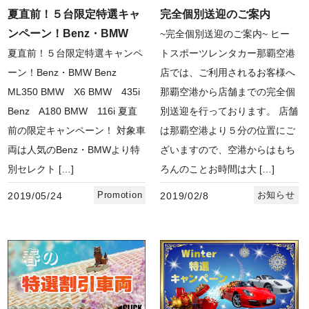
夏直前！５台限定特選キャ
完全個別送迎のご案内
ンペーン！Benz・BMW
~完全個別送迎のご案内~ ヒー
夏直前！５台限定特選キャンペ
トスポーツレンタカー那覇空港
ーン！Benz・BMW Benz
店では、ご利用されるお客様へ
ML350 BMW X6 BMW 435i
那覇空港から店舗までの完全個
Benz A180 BMW 116i 夏直
別送迎を行っております。 店舗
前の限定キャンペーン！ 対象車
は那覇空港より５分の位置にご
両は人気のBenz・BMWより特
ざいますので、空港からはもち
別セレクト […]
ろんのことお時間は大 […]
Promotion
お知らせ
2019/05/24
2019/02/8