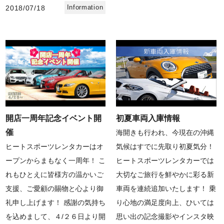
Information
2018/07/18
開店一周年記念イベント開
初夏車両入庫情報
催
海開きも行われ、今現在の沖縄
ヒートスポーツレンタカーはオ
気候はすでに先取り初夏気分！
ープンからまもなく一周年！ こ
ヒートスポーツレンタカーでは
れもひとえに皆様方の温かいご
大切なご旅行を鮮やかに彩る新
支援、ご愛顧の賜物と心より御
車両を連続追加いたします！ 乗
礼申し上げます！ 感謝の気持ち
り心地の満足度向上、ひいては
を込めまして、４/２６日より開
思い出の記念撮影やインスタ映